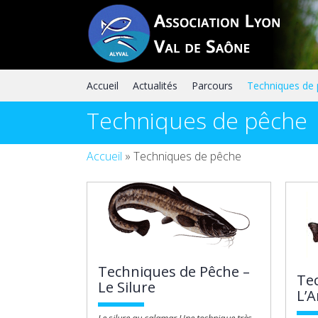
Skip
to
content
Accueil
Actualités
Parcours
Techniques de
Techniques de pêche
Accueil
»
Techniques de pêche
Techniques de Pêche –
Te
Le Silure
L’A