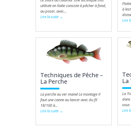
Le silure au calamar Une technique très
Flott
utilisée en Italie consiste à pêcher à fond,
à les
au poser, avec…
dista
Lire la suite →
Lire 
Te
Techniques de Pêche –
La 
La Perche
La Tr
La perche au ver manié Le montage Il
dans 
faut une canne au lancer avec du fil
vous
18/100 à…
Lire 
Lire la suite →