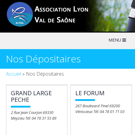
Skip
to
content
MENU
Nos Dépositaires
Accueil
»
Nos Dépositaires
GRAND LARGE
LE FORUM
PECHE
267 Boulevard Pinel 69200
Vénissieux Tèl: 04 78 01 71 03
2 Rue Jean Courjon 69330
Meyzieu Tél: 04 78 31 55 89