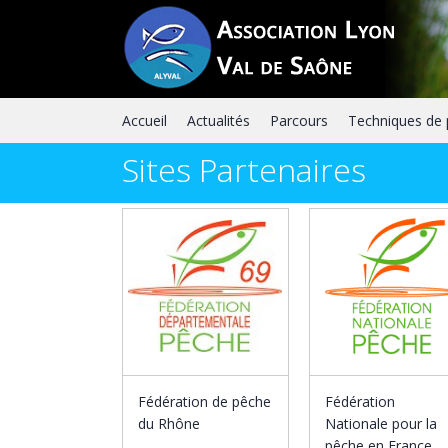
Skip
to
content
Accueil
Actualités
Parcours
Techniques de
Sites Partenaires
Fédération de pêche
Fédération
du Rhône
Nationale pour la
pêche en France