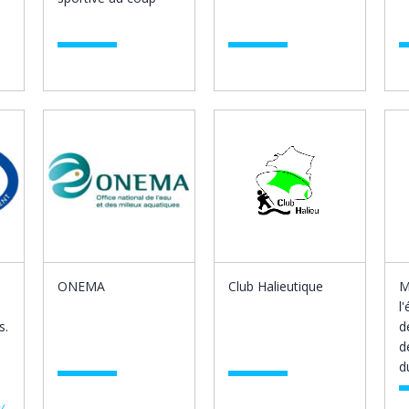
ONEMA
Club Halieutique
M
l
s.
d
d
d
/