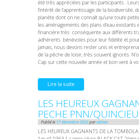
été très appréciées par les participants . Le
l’intérêt de l’apprentissage de la biodiversité
planète dont on ne connaît qu’une toute petite
les aménagements des plans d’eau existants e
financière très conséquente aux différents t
adhérents bénévoles pour leur fidélité et pou
jamais, nous devons rester unis et entreprenan
de la pêche de loisir, très souvent ignorés. N
Cap sur cette nouvelle année et bon vent à v
Lire la suite
LES HEUREUX GAGNA
PECHE PNN/QUINCIEU
Publié le
17 décembre 2023
par
admin
LES HEUREUX GAGNANTS DE LA TOMBOLA B
1er n° 0363 1 canne silure BLACK CAT 2ème