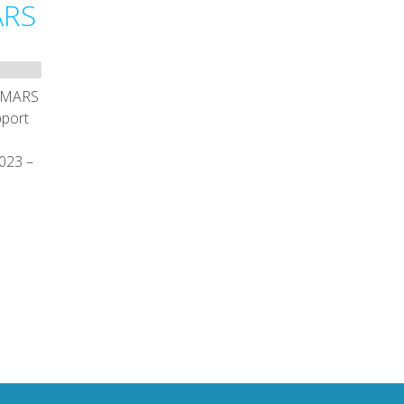
ARS
4 MARS
port
023 –