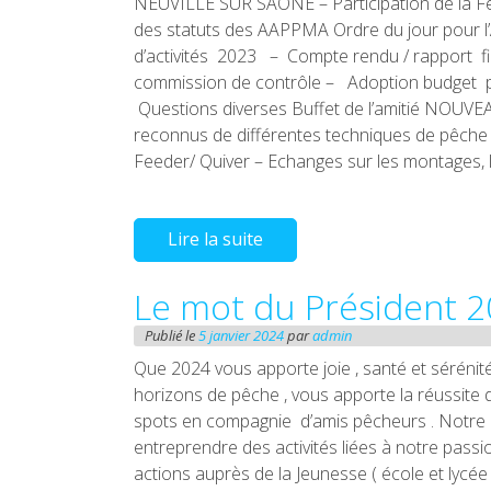
NEUVILLE SUR SAÔNE – Participation de la F
des statuts des AAPPMA Ordre du jour pour
d’activités 2023 – Compte rendu / rapport f
commission de contrôle – Adoption budget pr
Questions diverses Buffet de l’amitié NOUVEAU 
reconnus de différentes techniques de pêche 
Feeder/ Quiver – Echanges sur les montages, l
Lire la suite
Le mot du Président 
Publié le
5 janvier 2024
par
admin
Que 2024 vous apporte joie , santé et séréni
horizons de pêche , vous apporte la réussite
spots en compagnie d’amis pêcheurs . Notre 
entreprendre des activités liées à notre pass
actions auprès de la Jeunesse ( école et lycée