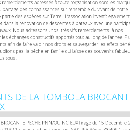
urs remerciements adressés à toute l’organisation sont les marq
, du partage des connaissances sur l’ensemble du vivant de notre
 partie des espèces sur Terre . L’association investit égalemen
t dans la rénovation de descentes à bateaux avec une particip
ravaux. Nous adressons , nos très vifs remerciements à nos
r les échanges constructifs apportés tout au long de l’année. Pl
ts afin de faire valoir nos droits et sauvegarder les effets bén
’oublions pas la pêche en famille qui laisse des souvenirs fabul
ous tous …
NTS DE LA TOMBOLA BROCANT
X
ROCANTE PECHE PNN/QUINCIEUXTirage du 15 Décembre 
 n°0132 1 canne casting + moulinet SAKURA 3ème n°0409 1 ca