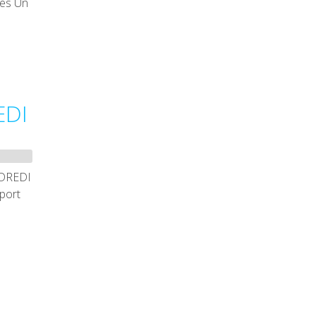
ues Un
EDI
NDREDI
port