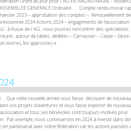
édération Ordre du jour pour l’ AG EXTRAORDINAIRE – Modific
 l’ASSEMBLEE GENERALE Ordinaire : Compte rendu moral/ ra
inancier 2023 – approbation des comptes – Renouvellement de
évisionnel 2024 Actions 2024 – engagements de l’association 
: à l’issue de l’ AG , vous pourrez rencontrer des spécialistes
réunis autour de tables dédiées – Carnassier – Carpe – Silure 
es leurres, les approches e
2024
té … Que cette nouvelle année vous fasse découvrir de nouvea
 dans vos projets d’aventures et vous fasse explorer de nouvea
association et tous ses bénévoles sont toujours motivés pour
ion . Par exemple, nous continuerons en 2024 à investir dans de
 ) en partenariat avec notre fédération car les actions passées 