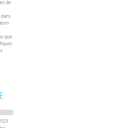
ues de
t dans
ation
us que
éfiques
eux.
E
2023
nne