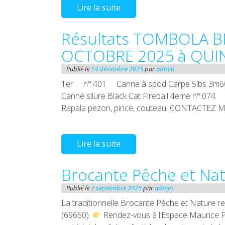
Lire la suite
Résultats TOMBOLA B
OCTOBRE 2025 à QUI
Publié le
14 décembre 2025
par
admin
1er n°.401 Canne à spod Carpe 5lbs 3m60
Canne silure Black Cat Fireball 4eme n°.0
Rapala pezon, pince, couteau. CONTACTEZ Mr
Lire la suite
Brocante Pêche et Na
Publié le
7 septembre 2025
par
admin
La traditionnelle Brocante Pêche et Nature r
(69650).
Rendez-vous à l’Espace Maurice Pl