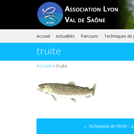
Skip
to
content
Accueil
Actualités
Parcours
Techniques de
truite
Accueil
»
truite
Post
←
Techniques de Pêche – L