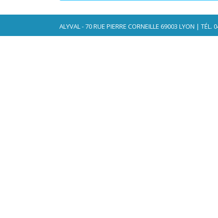
navigation
ALYVAL - 70 RUE PIERRE CORNEILLE 69003 LYON | TÉL. 04