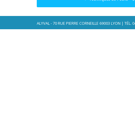
navigation
ALYVAL - 70 RUE PIERRE CORNEILLE 69003 LYON | TÉL. 04