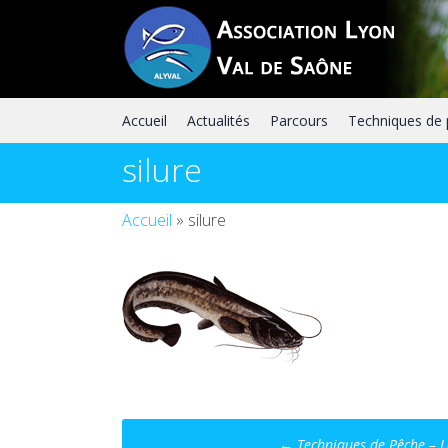
Skip
to
content
Accueil
Actualités
Parcours
Techniques de
silure
Accueil
»
silure
Post
←
Techniques de Pêche – L