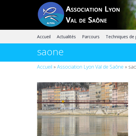
Skip
to
content
Accueil
Actualités
Parcours
Techniques de
saone
Accueil
»
Association Lyon Val de Saône
»
sa