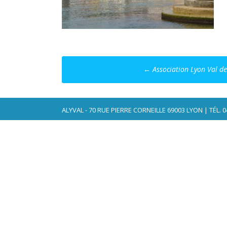
Post
←
Association Lyon Val d
navigation
ALYVAL - 70 RUE PIERRE CORNEILLE 69003 LYON | TÉL. 04