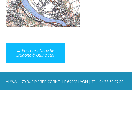
Post
←
Parcours Neuville
navigation
S/Saone à Quincieux
ALYVAL - 70 RUE PIERRE CORNEILLE 69003 LYON | TÉL. 04 78 60 07 30