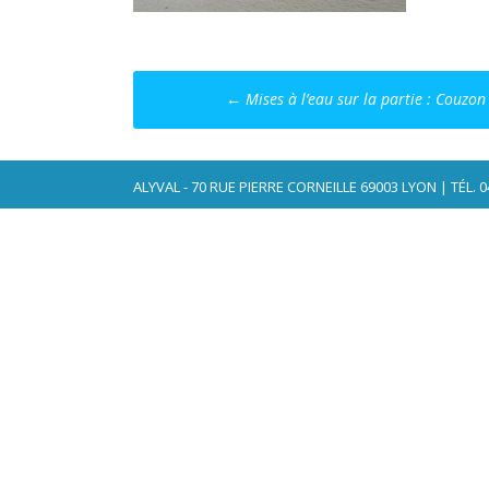
Post
←
Mises à l’eau sur la partie : Couzon
navigation
ALYVAL - 70 RUE PIERRE CORNEILLE 69003 LYON | TÉL. 04