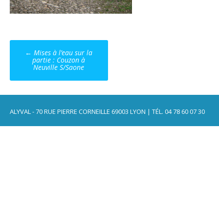
Post
←
Mises à l’eau sur la
navigation
partie : Couzon à
Neuville S/Saone
ALYVAL - 70 RUE PIERRE CORNEILLE 69003 LYON | TÉL. 04 78 60 07 30