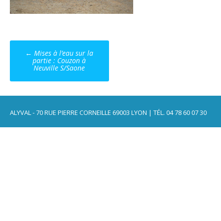
Post
←
Mises à l’eau sur la
navigation
partie : Couzon à
Neuville S/Saone
ALYVAL - 70 RUE PIERRE CORNEILLE 69003 LYON | TÉL. 04 78 60 07 30