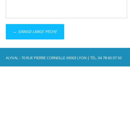
Post
←
GRAND LARGE PECHE
navigation
ALYVAL - 70 RUE PIERRE CORNEILLE 69003 LYON | TÉL. 04 78 60 07 30