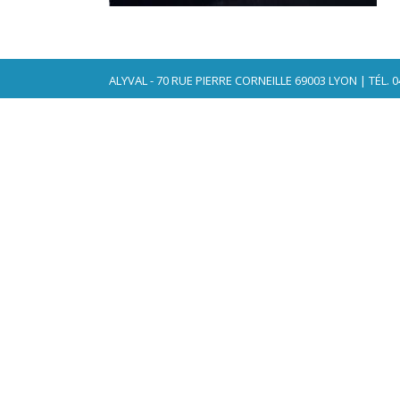
ALYVAL - 70 RUE PIERRE CORNEILLE 69003 LYON | TÉL. 04