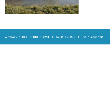
ALYVAL - 70 RUE PIERRE CORNEILLE 69003 LYON | TÉL. 04 78 60 07 30