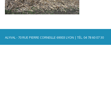
ALYVAL - 70 RUE PIERRE CORNEILLE 69003 LYON | TÉL. 04 78 60 07 30