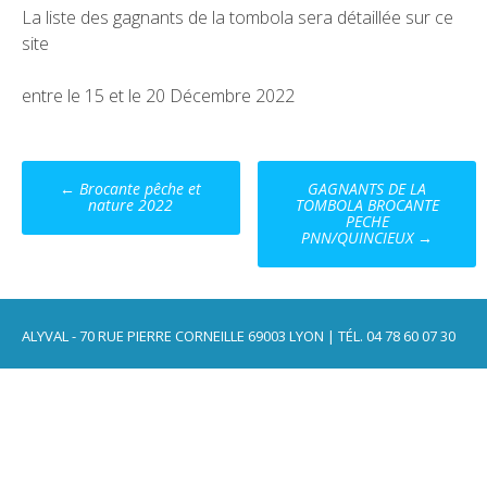
La liste des gagnants de la tombola sera détaillée sur ce
site
entre le 15 et le 20 Décembre 2022
Post
←
Brocante pêche et
GAGNANTS DE LA
navigation
nature 2022
TOMBOLA BROCANTE
PECHE
PNN/QUINCIEUX
→
ALYVAL - 70 RUE PIERRE CORNEILLE 69003 LYON | TÉL. 04 78 60 07 30