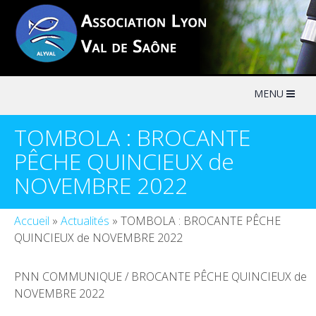
Skip
to
content
MENU
TOMBOLA : BROCANTE
PÊCHE QUINCIEUX de
NOVEMBRE 2022
Accueil
»
Actualités
»
TOMBOLA : BROCANTE PÊCHE
QUINCIEUX de NOVEMBRE 2022
PNN COMMUNIQUE / BROCANTE PÊCHE QUINCIEUX de
NOVEMBRE 2022