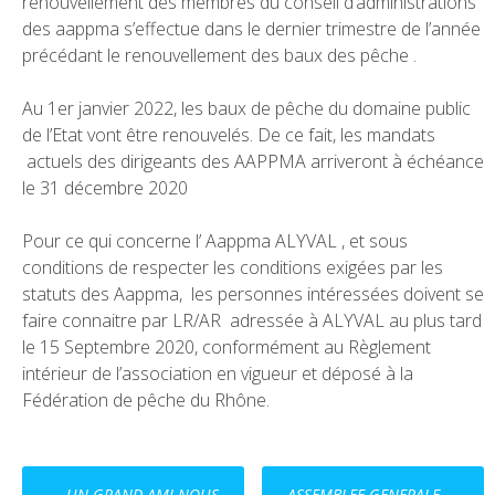
renouvellement des membres du conseil d’administrations
des aappma s’effectue dans le dernier trimestre de l’année
précédant le renouvellement des baux des pêche .
Au 1er janvier 2022, les baux de pêche du domaine public
de l’Etat vont être renouvelés. De ce fait, les mandats
actuels des dirigeants des AAPPMA arriveront à échéance
le 31 décembre 2020
Pour ce qui concerne l’ Aappma ALYVAL , et sous
conditions de respecter les conditions exigées par les
statuts des Aappma, les personnes intéressées doivent se
faire connaitre par LR/AR adressée à ALYVAL au plus tard
le 15 Septembre 2020, conformément au Règlement
intérieur de l’association en vigueur et déposé à la
Fédération de pêche du Rhône.
Post
←
UN GRAND AMI NOUS
ASSEMBLEE GENERALE
→